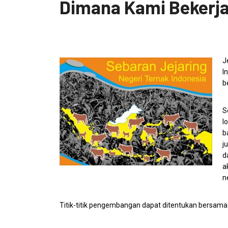
Dimana Kami Bekerj
J
I
b
S
l
b
j
d
a
n
Titik-titik pengembangan dapat ditentukan bersama 