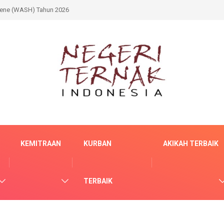
iene (WASH) Tahun 2026
KEMITRAAN
KURBAN
AKIKAH TERBAIK
TERBAIK