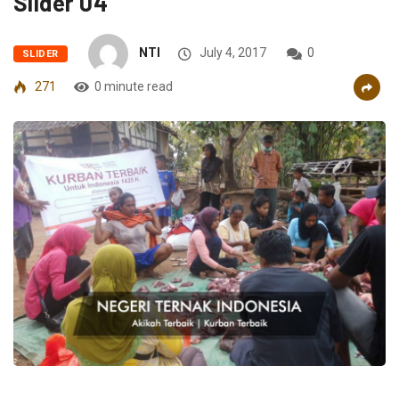
Slider 04
NTI
July 4, 2017
0
SLIDER
271
0 minute read