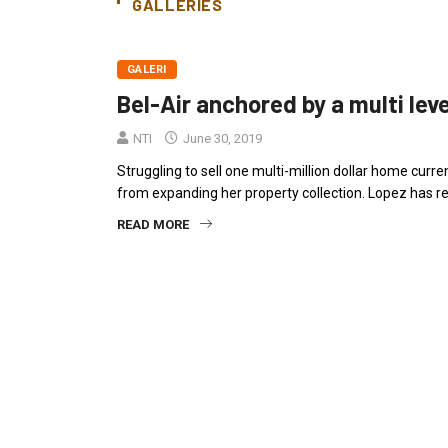
GALLERIES
GALERI
Bel-Air anchored by a multi le
NTI
June 30, 2019
Struggling to sell one multi-million dollar home curr
from expanding her property collection. Lopez has re
READ MORE