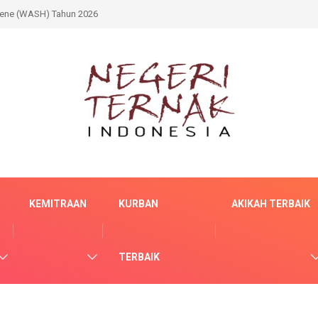
iene (WASH) Tahun 2026
KEMITRAAN
KURBAN
AKIKAH TERBAIK
TERBAIK