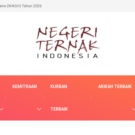
iene (WASH) Tahun 2026
KEMITRAAN
KURBAN
AKIKAH TERBAIK
TERBAIK