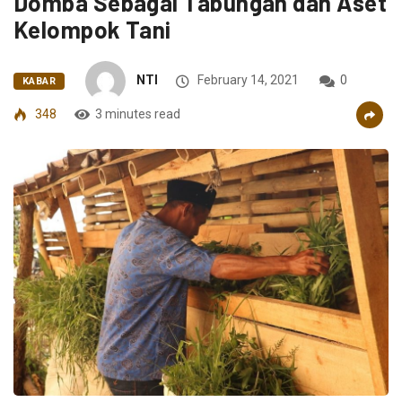
Domba Sebagai Tabungan dan Aset
Kelompok Tani
NTI
February 14, 2021
0
KABAR
348
3 minutes read